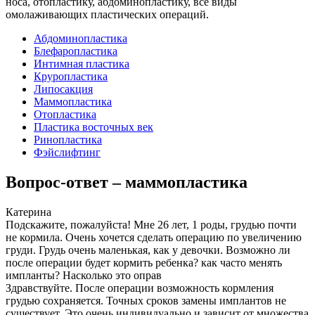
носа, отопластику, абдоминоплаcтику, все виды
омолаживающих пластических операций.
Абдоминопластика
Блефаропластика
Интимная пластика
Круропластика
Липосакция
Маммопластика
Отопластика
Пластика восточных век
Ринопластика
Фэйслифтинг
Вопрос-ответ – маммопластика
Катерина
Подскажите, пожалуйста! Мне 26 лет, 1 роды, грудью почти
не кормила. Очень хочется сделать операцию по увеличению
груди. Грудь очень маленькая, как у девочки. Возможно ли
после операции будет кормить ребенка? как часто менять
импланты? Насколько это оправ
Здравствуйте. После операции возможность кормления
грудью сохраняется. Точных сроков замены имплантов не
существует. Это очень индивидуально и зависит от множества