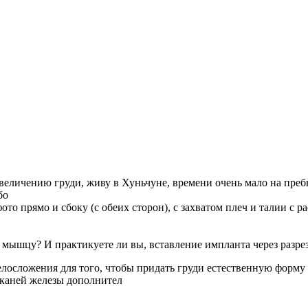
увеличению груди, живу в Хуньчуне, времени очень мало на пребы
бо
то прямо и сбоку (с обеих сторон), с захватом плеч и талии с ра
 мышцу? И практикуете ли вы, вставление импланта через разрез
телосложения для того, чтобы придать груди естественную форм
тканей железы дополнител