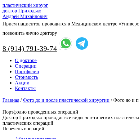
пластический хирург
доктор Приходько
Андрей Михайлович
Прием пациентов проводится в Медицинском центре «Универси
позвонить лично доктору
8 (914) 791-39-74
Перейти
О докторе
к
Операции
содержимому
Портфолио
Стоимость
Акции
Контакты
Главная
/
Фото до и после пластической хирургии
/
Фото до и 
Портфолио проведенных операций
Доктор Приходько проводят все виды эстетических пластическ
пластических операций.
Перечень операций