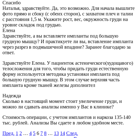
Спасибо
Наталья, здравствуйте. Да, это возможно. Для начала вышлите
фото прямо и сбоку (с обеих сторон), с захватом плеч и талии
с расстояния 1,5 м. Укажите рост, вес, окружность груди на
уровне складок под грудью.
Елена
Здравствуйте, а вы вставляете импланты под большую
грудную мышцу? И практикуете ли вы, вставление импланта
через разрез в подмышечной впадине? Заранее благодарю за
ответ.
Здравствуйте Елена. У пациенток астенического(худощавого)
телосложения для того, чтобы придать груди естественную
форму используется методика установки импланта под
большую грудную мышцу. В этом случае верхняя часть
импланта кроме тканей железы дополнител
Надежда
Сколько в настоящий момент стоит увеличение груди, и
можно ли сдавать анализы именно у Вас в клинике?
Стоимость операции, с учетом имплантов и наркоза 135-140
тыс. рублей. Анализы Вы сдаете в любом удобном месте.
Пред.
1
2
…
4
5
6
7
8
…
13
14
След.