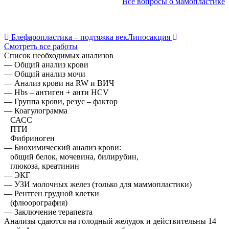
Все вопросы о мамопластике
Навигация
Блефаропластика – подтяжка век
Липосакция
Смотреть все работы
по
Список необходимых анализов
записям
— Общий анализ крови
— Общий анализ мочи
— Анализ крови на RW и ВИЧ
— Hbs – антиген + анти HCV
— Группа крови, резус – фактор
— Коагулограмма
САСС
ПТИ
Фибриноген
— Биохимический анализ крови:
общий белок, мочевина, билирубин,
глюкоза, креатинин
— ЭКГ
— УЗИ молочных желез (только для маммопластики)
— Рентген грудной клетки
(флюорография)
— Заключение терапевта
Анализы сдаются на голодный желудок и действительны 14