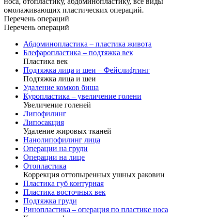
носа, отопластику, абдоминоплаcтику, все виды
омолаживающих пластических операций.
Перечень операций
Перечень операций
Абдоминопластика – пластика живота
Блефаропластика – подтяжка век
Пластика век
Подтяжка лица и шеи – Фейслифтинг
Подтяжка лица и шеи
Удаление комков биша
Куропластика – увеличение голени
Увеличение голеней
Липофилинг
Липосакция
Удаление жировых тканей
Нанолипофилинг лица
Операции на груди
Операции на лице
Отопластика
Коррекция оттопыренных ушных раковин
Пластика губ контурная
Пластика восточных век
Подтяжка груди
Ринопластика – операция по пластике носа