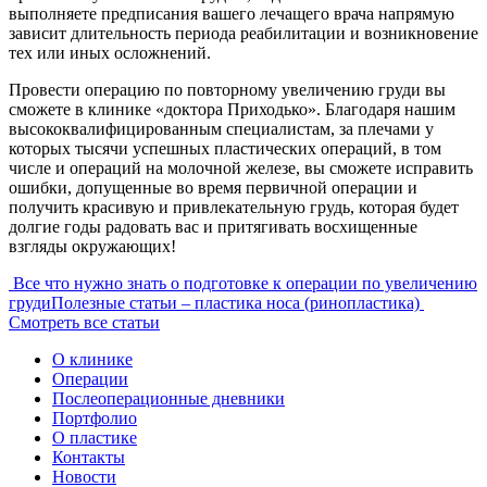
выполняете предписания вашего лечащего врача напрямую
зависит длительность периода реабилитации и возникновение
тех или иных осложнений.
Провести операцию по повторному увеличению груди вы
сможете в клинике «доктора Приходько». Благодаря нашим
высококвалифицированным специалистам, за плечами у
которых тысячи успешных пластических операций, в том
числе и операций на молочной железе, вы сможете исправить
ошибки, допущенные во время первичной операции и
получить красивую и привлекательную грудь, которая будет
долгие годы радовать вас и притягивать восхищенные
взгляды окружающих!
Навигация
Все что нужно знать о подготовке к операции по увеличению
груди
Полезные статьи – пластика носа (ринопластика)
по
Смотреть все статьи
записям
О клинике
Операции
Послеоперационные дневники
Портфолио
О пластике
Контакты
Новости