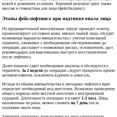
кожей в домашних условиях. Хороший результат дают также
массаж и гимнастика для лица (фейсбилдинг).
Этапы фейслифтинга при подтяжке овала лица
На предварительной консультации хирург проведет осмотр,
проанализирует состояние кожи, мягких тканей лица, обсудит
возможные варианты вмешательства с учетом пожеланий
пациента, ознакомит с необходимыми обследованиями до
операции, расскажет о возможных рисках, осложнениях, даст
рекомендации для максимально быстрого восстановления
после лифтинга.
Далее пациент сдает необходимые анализы и обследуется у
терапевта.
За 2 недели
до операции следует прекратить прием
антикоагулянтов, исключить курение и алкоголь.
Исходя из объема вмешательства и методики лифтинга врач
определит необходимый вид анестезии. Возможно проведение
общего наркоза либо местной анестезии с внутривенной
седацией. Длительность операции составит
1-3 часа
. Швы,
наложенные на раны, можно снимать
на 7 день
после
подтяжки овала лица.
Завершив операцию, врач наденет на лицо специальную