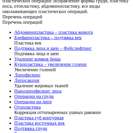
пластических операций: исправление формы груди, пластику
носа, отопластику, абдоминоплаcтику, все виды
омолаживающих пластических операций.
Перечень операций
Перечень операций
Абдоминопластика – пластика живота
Блефаропластика – подтяжка век
Пластика век
Подтяжка лица и шеи – Фейслифтинг
Подтяжка лица и шеи
Удаление комков биша
Куропластика – увеличение голени
Увеличение голеней
Липофилинг
Липосакция
Удаление жировых тканей
Нанолипофилинг лица
Операции на груди
Операции на лице
Отопластика
Коррекция оттопыренных ушных раковин
Пластика губ контурная
Пластика восточных век
Подтяжка груди