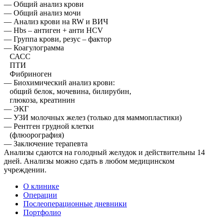
— Общий анализ крови
— Общий анализ мочи
— Анализ крови на RW и ВИЧ
— Hbs – антиген + анти HCV
— Группа крови, резус – фактор
— Коагулограмма
САСС
ПТИ
Фибриноген
— Биохимический анализ крови:
общий белок, мочевина, билирубин,
глюкоза, креатинин
— ЭКГ
— УЗИ молочных желез (только для маммопластики)
— Рентген грудной клетки
(флюорография)
— Заключение терапевта
Анализы сдаются на голодный желудок и действительны 14
дней. Анализы можно сдать в любом медицинском
учреждении.
О клинике
Операции
Послеоперационные дневники
Портфолио