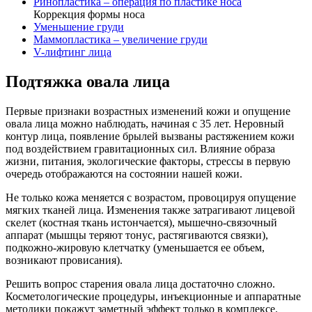
Ринопластика – операция по пластике носа
Коррекция формы носа
Уменьшение груди
Маммопластика – увеличение груди
V-лифтинг лица
Подтяжка овала лица
Первые признаки возрастных изменений кожи и опущение
овала лица можно наблюдать, начиная с 35 лет. Неровный
контур лица, появление брылей вызваны растяжением кожи
под воздействием гравитационных сил. Влияние образа
жизни, питания, экологические факторы, стрессы в первую
очередь отображаются на состоянии нашей кожи.
Не только кожа меняется с возрастом, провоцируя опущение
мягких тканей лица. Изменения также затрагивают лицевой
скелет (костная ткань истончается), мышечно-связочный
аппарат (мышцы теряют тонус, растягиваются связки),
подкожно-жировую клетчатку (уменьшается ее объем,
возникают провисания).
Решить вопрос старения овала лица достаточно сложно.
Косметологические процедуры, инъекционные и аппаратные
методики покажут заметный эффект только в комплексе.