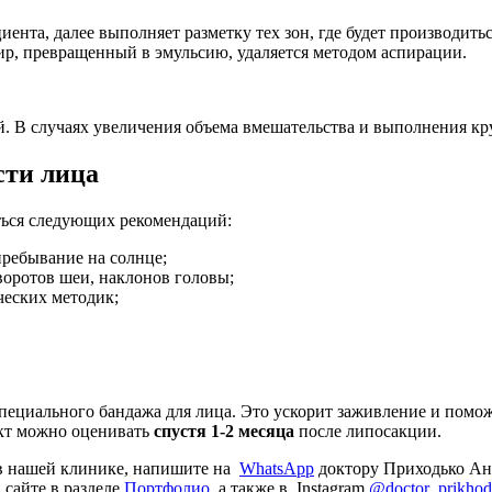
ента, далее выполняет разметку тех зон, где будет производить
р, превращенный в эмульсию, удаляется методом аспирации.
. В случаях увеличения объема вмешательства и выполнения кр
сти лица
ться следующих рекомендаций:
пребывание на солнце;
воротов шеи, наклонов головы;
ческих методик;
пециального бандажа для лица. Это ускорит заживление и помо
ект можно оценивать
спустя 1-2 месяца
после липосакции.
 в нашей клинике, напишите на
WhatsАpp
доктору Приходько Ан
сайте в разделе
Портфолио
, а также в Instagram
@doctor_prikho