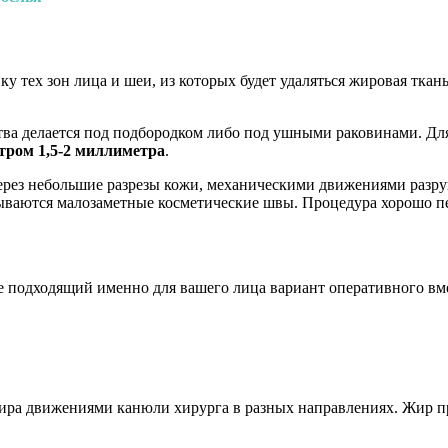
 тех зон лица и шеи, из которых будет удаляться жировая ткань
ва делается под подбородком либо под ушными раковинами. Для
тром 1,5-2 миллиметра
.
ез небольшие разрезы кожи, механическими движениями разруш
ваются малозаметные косметические швы. Процедура хорошо пер
е подходящий именно для вашего лица вариант оперативного вм
ира движениями канюли хирурга в разных направлениях. Жир пр