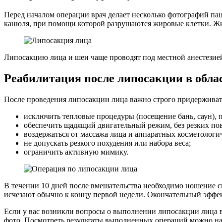
Перед началом операции врач делает несколько фотографий паци
канюля, при помощи которой разрушаются жировые клетки. Жи
Липосакцию лица и шеи чаще проводят под местной анестезией
Реабилитация после липосакции в обла
После проведения липосакции лица важно строго придержива
исключить тепловые процедуры (посещение бань, саун), 
обеспечить щадящий двигательный режим, без резких по
воздержаться от массажа лица и аппаратных косметологи
не допускать резкого похудения или набора веса;
ограничить активную мимику.
В течении 10 дней после вмешательства необходимо ношение с
исчезают обычно к концу первой недели. Окончательный эфф
Если у вас возникли вопросы о выполнении липосакции лица
фото. Посмотреть результаты выполненных операций можно на 