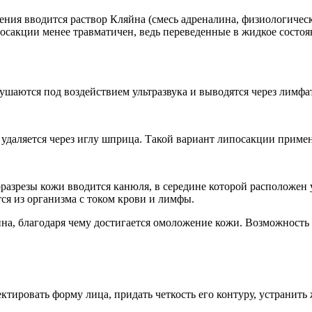
ния вводится раствор Кляйна (смесь адреналина, физиологическо
сакции менее травматичен, ведь переведенные в жидкое состоя
шаются под воздействием ультразвука и выводятся через лимфа
 удаляется через иглу шприца. Такой вариант липосакции прим
разрезы кожи вводится канюля, в середине которой расположен 
ся из организма с током крови и лимфы.
тина, благодаря чему достигается омоложение кожи. Возможность
ировать форму лица, придать четкость его контуру, устранить 