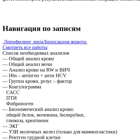
Навигация по записям
Липофилинг лица
Липосакция живота
Смотреть все работы
Список необходимых анализов
— Общий анализ крови
— Общий анализ мочи
— Анализ крови на RW и ВИЧ
— Hbs – антиген + анти HCV
— Группа крови, резус – фактор
— Коагулограмма
САСС
ПТИ
Фибриноген
— Биохимический анализ крови:
общий белок, мочевина, билирубин,
глюкоза, креатинин
— ЭКГ
— УЗИ молочных желез (только для маммопластики)
— Рентген грудной клетки