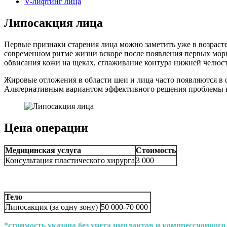
V-лифтинг лица
Липосакция лица
Первые признаки старения лица можно заметить уже в возрасте
современном ритме жизни вскоре после появления первых мор
обвисания кожи на щеках, сглаживание контура нижней челюст
Жировые отложения в области шеи и лица часто появляются в 
Альтернативным вариантом эффективного решения проблемы в
Цена операции
Медицинская услуга
Стоимость
Консультация пластического хирурга
3 000
Тело
Липосакция (за одну зону)
50 000-70 000
*стоимость указана без учета имплантов и компрессионного