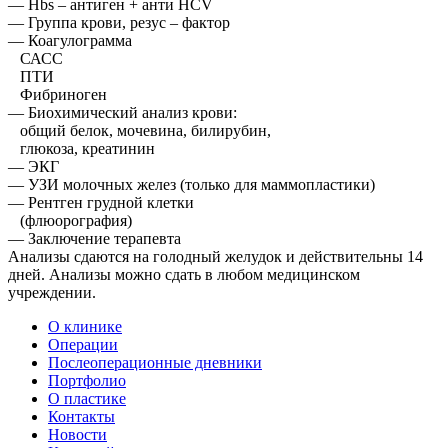
— Hbs – антиген + анти HCV
— Группа крови, резус – фактор
— Коагулограмма
САСС
ПТИ
Фибриноген
— Биохимический анализ крови:
общий белок, мочевина, билирубин,
глюкоза, креатинин
— ЭКГ
— УЗИ молочных желез (только для маммопластики)
— Рентген грудной клетки
(флюорография)
— Заключение терапевта
Анализы сдаются на голодный желудок и действительны 14
дней. Анализы можно сдать в любом медицинском
учреждении.
О клинике
Операции
Послеоперационные дневники
Портфолио
О пластике
Контакты
Новости