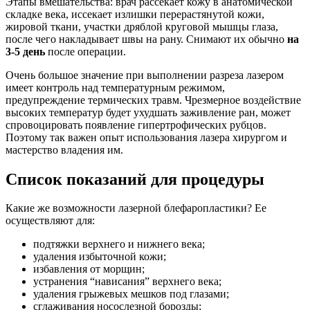
Этапы вмешательства: врач рассекает кожу в анатомической
складке века, иссекает излишки перерастянутой кожи,
жировой ткани, участки дряблой круговой мышцы глаза,
после чего накладывает швы на рану. Снимают их обычно
на
3-5 день
после операции.
Очень большое значение при выполнении разреза лазером
имеет контроль над температурным режимом,
предупреждение термических травм. Чрезмерное воздействие
высоких температур будет ухудшать заживление ран, может
спровоцировать появление гипертрофических рубцов.
Поэтому так важен опыт использования лазера хирургом и
мастерство владения им.
Список показаний для процедуры
Какие же возможности лазерной блефаропластики? Ее
осуществляют для:
подтяжки верхнего и нижнего века;
удаления избыточной кожи;
избавления от морщин;
устранения “нависания” верхнего века;
удаления грыжевых мешков под глазами;
сглаживания носослезной борозды;