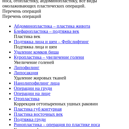
носа, отопластику, абдоминоплаcтику, все виды
омолаживающих пластических операций.
Перечень операций
Перечень операций
Абдоминопластика – пластика живота
Блефаропластика – подтяжка век
Пластика век
Подтяжка лица и шеи – Фейслифтинг
Подтяжка лица и шеи
Удаление комков биша
Куропластика – увеличение голени
Увеличение голеней
Липофилинг
Липосакция
Удаление жировых тканей
Нанолипофилинг лица
Операции на груди
Операции на лице
Отопластика
Коррекция оттопыренных ушных раковин
Пластика губ контурная
Пластика восточных век
Подтяжка груди
Ринопластика – операция по пластике носа