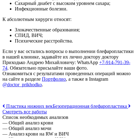
Сахарный диабет с высоким уровнем сахара;
Инфекционные болезни.
К абсолютным хирурги относят:
Злокачественные образования;
СПИД, ВИЧ;
Психические расстройства.
Если у вас остались вопросы о выполнении блефаропластики
в нашей клинике, задавайте их лично доктору доктору
Приходько Андрею Михайловичу: WhatsАpp
+7-914-791-39-
74
. Обязательно присылайте ваши фото.
Ознакомиться с результатами проведенных операций можно
на сайте в разделе
Портфолио
, а также в Instagram
@doctor_prikhodko
.
Навигация
Пластика нижних век
Безоперационная блефаропластика
Смотреть все работы
по
Список необходимых анализов
записям
— Общий анализ крови
— Общий анализ мочи
— Анализ крови на RW и ВИЧ