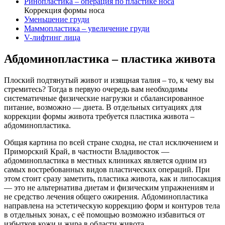
Ринопластика – операция по пластике носа
Коррекция формы носа
Уменьшение груди
Маммопластика – увеличение груди
V-лифтинг лица
Абдоминопластика – пластика живота
Плоский подтянутый живот и изящная талия – то, к чему вы
стремитесь? Тогда в первую очередь вам необходимы
систематичные физические нагрузки и сбалансированное
питание, возможно — диета. В отдельных ситуациях для
коррекции формы живота требуется пластика живота –
абдоминопластика.
Общая картина по всей стране сходна, не стал исключением и
Приморский Край, в частности Владивосток —
абдоминопластика в местных клиниках является одним из
самых востребованных видов пластических операций. При
этом стоит сразу заметить, пластика живота, как и липосакция
— это не альтернатива диетам и физическим упражнениям и
не средство лечения общего ожирения. Абдоминопластика
направлена на эстетическую коррекцию форм и контуров тела
в отдельных зонах, с её помощью возможно избавиться от
избытков кожи и жира в области живота.