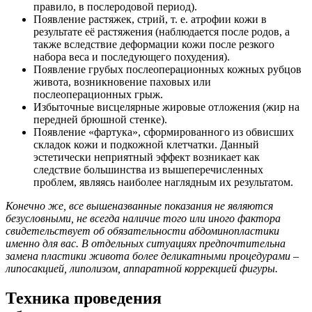
правило, в послеродовой период).
Появление растяжек, стрий, т. е. атрофии кожи в
результате её растяжения (наблюдается после родов, а
также вследствие деформации кожи после резкого
набора веса и последующего похудения).
Появление грубых послеоперационных кожных рубцов
живота, возникновение паховых или
послеоперационных грыж.
Избыточные висцелярные жировые отложения (жир на
передней брюшной стенке).
Появление «фартука», сформированного из обвисших
складок кожи и подкожной клетчатки. Данный
эстетически неприятный эффект возникает как
следствие большинства из вышеперечисленных
проблем, являясь наиболее наглядным их результатом.
Конечно же, все вышеназванные показания не являются
безусловными, не всегда наличие того или иного фактора
свидетельствует об обязательности абдоминопластики
именно для вас. В отдельных ситуациях предпочтительна
замена пластики живота более деликатными процедурами –
липосакцией, липолизом, аппаратной коррекцией фигуры.
Техника проведения