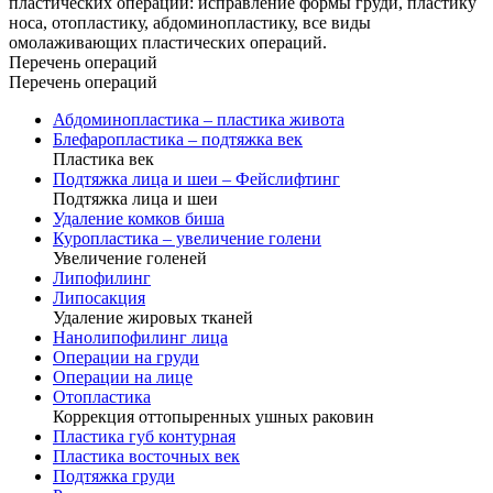
пластических операций: исправление формы груди, пластику
носа, отопластику, абдоминоплаcтику, все виды
омолаживающих пластических операций.
Перечень операций
Перечень операций
Абдоминопластика – пластика живота
Блефаропластика – подтяжка век
Пластика век
Подтяжка лица и шеи – Фейслифтинг
Подтяжка лица и шеи
Удаление комков биша
Куропластика – увеличение голени
Увеличение голеней
Липофилинг
Липосакция
Удаление жировых тканей
Нанолипофилинг лица
Операции на груди
Операции на лице
Отопластика
Коррекция оттопыренных ушных раковин
Пластика губ контурная
Пластика восточных век
Подтяжка груди