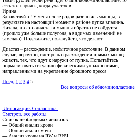
тысяч рублей (если речь идет о миниабдоминопластике, то
есть тот вариант, когда участок в
Ирина
Здравствуйте! У меня после родов разошлись мышцы, в
результате на настоящий момент в районе пупка впадина.
Читала, что это диастаз и мышцы обратно не сойдутся
(прошло уже больше полугода, а видимых изменений не
замечаю). Подскажите, пожалуйста, что делают
Диастаз – расхождение, избыточное расстояние. В данном
случае, вероятно, идет речь о расхождении прямых мышц
живота, тех, что идут к наружи от пупка. Попытайтесь
нормализовать ситуацию физическими упражнениями,
направленными на укрепление брюшного пресса.
Пред.
1
2
3
4
5
Все вопросы об абдоминопластике
Навигация
Липосакция
Отопластика
Смотреть все работы
по
Список необходимых анализов
записям
— Общий анализ крови
— Общий анализ мочи
— Анализ крови на RW и ВИЧ