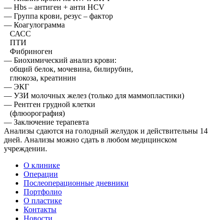
— Hbs – антиген + анти HCV
— Группа крови, резус – фактор
— Коагулограмма
САСС
ПТИ
Фибриноген
— Биохимический анализ крови:
общий белок, мочевина, билирубин,
глюкоза, креатинин
— ЭКГ
— УЗИ молочных желез (только для маммопластики)
— Рентген грудной клетки
(флюорография)
— Заключение терапевта
Анализы сдаются на голодный желудок и действительны 14
дней. Анализы можно сдать в любом медицинском
учреждении.
О клинике
Операции
Послеоперационные дневники
Портфолио
О пластике
Контакты
Новости