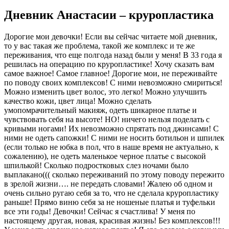
Дневник Анастасии – круропластика
Дорогие мои девочки! Если вы сейчас читаете мой дневник,
то у вас такая же проблема, такой же комплекс и те же
переживания, что еще полгода назад были у меня! В 33 года я
решилась на операцию по круропластике! Хочу сказать вам
самое важное! Самое главное! Дорогие мои, не переживайте
по поводу своих комплексов! С ними невозможно смириться!
Можно изменить цвет волос, это легко! Можно улучшить
качество кожи, цвет лица! Можно сделать
умопомрачительный макияж, одеть шикарное платье и
чувствовать себя на высоте! НО! ничего нельзя поделать с
кривыми ногами! Их невозможно спрятать под джинсами! С
ними не одеть сапожки! С ними не носить ботильон и шпилек
(если только не юбка в пол, что в наше время не актуально, к
сожалению), не одеть маленькое черное платье с высокой
шпилькой! Сколько подростковых слез ночами было
выплакано((( сколько переживаний по этому поводу пережито
в зрелой жизни…. не передать словами! Жалею об одном и
очень сильно ругаю себя за то, что не сделала круропластику
раньше! Прямо виню себя за не ношеные платья и туфельки
все эти годы! Девочки! Сейчас я счастлива! У меня по
настоящему другая, новая, красивая жизнь! Без комплексов!!!