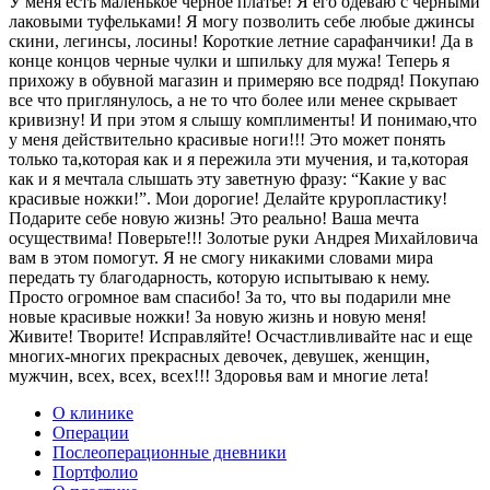
У меня есть маленькое черное платье! Я его одеваю с черными
лаковыми туфельками! Я могу позволить себе любые джинсы
скини, легинсы, лосины! Короткие летние сарафанчики! Да в
конце концов черные чулки и шпильку для мужа! Теперь я
прихожу в обувной магазин и примеряю все подряд! Покупаю
все что приглянулось, а не то что более или менее скрывает
кривизну! И при этом я слышу комплименты! И понимаю,что
у меня действительно красивые ноги!!! Это может понять
только та,которая как и я пережила эти мучения, и та,которая
как и я мечтала слышать эту заветную фразу: “Какие у вас
красивые ножки!”. Мои дорогие! Делайте круропластику!
Подарите себе новую жизнь! Это реально! Ваша мечта
осуществима! Поверьте!!! Золотые руки Андрея Михайловича
вам в этом помогут. Я не смогу никакими словами мира
передать ту благодарность, которую испытываю к нему.
Просто огромное вам спасибо! За то, что вы подарили мне
новые красивые ножки! За новую жизнь и новую меня!
Живите! Творите! Исправляйте! Осчастливливайте нас и еще
многих-многих прекрасных девочек, девушек, женщин,
мужчин, всех, всех, всех!!! Здоровья вам и многие лета!
О клинике
Операции
Послеоперационные дневники
Портфолио